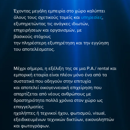
Έχοντας μεγάλη εμπειρία στο χώρο καλύπτει
όλους τους σχετικούς τομείς και
υπηρεσίες
,
εξυπηρετώντας τις ανάγκες ιδιωτών,
επιχειρήσεων και οργανισμών, με
βασικούς στόχους
την πληρέστερη εξυπηρέτηση και την εγγύηση
του αποτελέσματος.
Μέχρι σήμερα, η εξέλιξη της σε μια P.A./ rental και
εμπορική εταιρία είναι πλέον μόνο ένα από τα
συστατικά που οδηγούν στην επιτυχία
και αποτελεί οικογεννειακή επιχείρηση που
απαρτίζεται από νέους ανθρώπους με
δραστηριότητα πολλά χρόνια στον χώρο ως
επαγγελματίες
ηχολήπτες ή τεχνικοί ήχου, φωτισμού, visual,
εξειδικευμένων τεχνικών δικτύων, εικονοληπτών
και φωτογράφων.